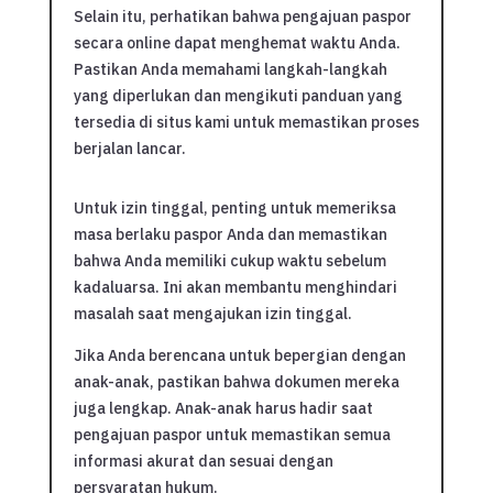
Selain itu, perhatikan bahwa pengajuan paspor
secara online dapat menghemat waktu Anda.
Pastikan Anda memahami langkah-langkah
yang diperlukan dan mengikuti panduan yang
tersedia di situs kami untuk memastikan proses
berjalan lancar.
Untuk izin tinggal, penting untuk memeriksa
masa berlaku paspor Anda dan memastikan
bahwa Anda memiliki cukup waktu sebelum
kadaluarsa. Ini akan membantu menghindari
masalah saat mengajukan izin tinggal.
Jika Anda berencana untuk bepergian dengan
anak-anak, pastikan bahwa dokumen mereka
juga lengkap. Anak-anak harus hadir saat
pengajuan paspor untuk memastikan semua
informasi akurat dan sesuai dengan
persyaratan hukum.