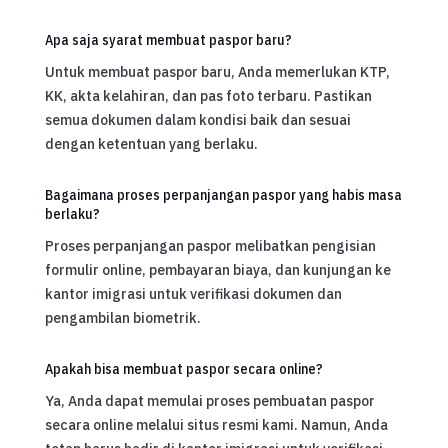
Apa saja syarat membuat paspor baru?
Untuk membuat paspor baru, Anda memerlukan KTP,
KK, akta kelahiran, dan pas foto terbaru. Pastikan
semua dokumen dalam kondisi baik dan sesuai
dengan ketentuan yang berlaku.
Bagaimana proses perpanjangan paspor yang habis masa
berlaku?
Proses perpanjangan paspor melibatkan pengisian
formulir online, pembayaran biaya, dan kunjungan ke
kantor imigrasi untuk verifikasi dokumen dan
pengambilan biometrik.
Apakah bisa membuat paspor secara online?
Ya, Anda dapat memulai proses pembuatan paspor
secara online melalui situs resmi kami. Namun, Anda