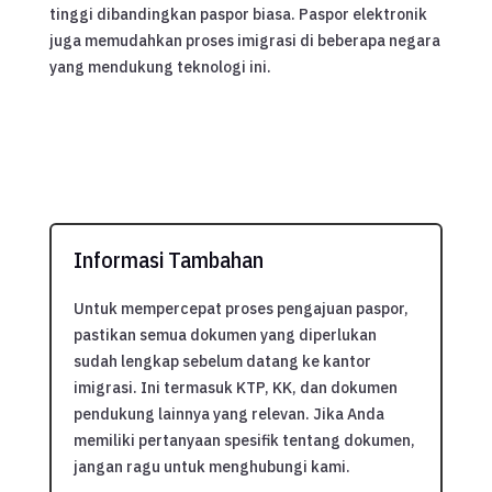
tinggi dibandingkan paspor biasa. Paspor elektronik
juga memudahkan proses imigrasi di beberapa negara
yang mendukung teknologi ini.
Informasi Tambahan
Untuk mempercepat proses pengajuan paspor,
pastikan semua dokumen yang diperlukan
sudah lengkap sebelum datang ke kantor
imigrasi. Ini termasuk KTP, KK, dan dokumen
pendukung lainnya yang relevan. Jika Anda
memiliki pertanyaan spesifik tentang dokumen,
jangan ragu untuk menghubungi kami.