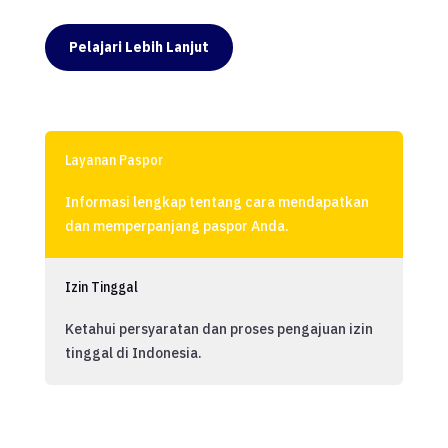
Pelajari Lebih Lanjut
Layanan Paspor
Informasi lengkap tentang cara mendapatkan
dan memperpanjang paspor Anda.
Izin Tinggal
Ketahui persyaratan dan proses pengajuan izin
tinggal di Indonesia.