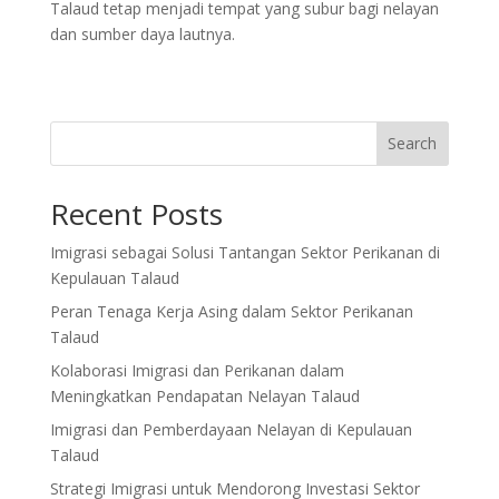
Talaud tetap menjadi tempat yang subur bagi nelayan
dan sumber daya lautnya.
Search
Recent Posts
Imigrasi sebagai Solusi Tantangan Sektor Perikanan di
Kepulauan Talaud
Peran Tenaga Kerja Asing dalam Sektor Perikanan
Talaud
Kolaborasi Imigrasi dan Perikanan dalam
Meningkatkan Pendapatan Nelayan Talaud
Imigrasi dan Pemberdayaan Nelayan di Kepulauan
Talaud
Strategi Imigrasi untuk Mendorong Investasi Sektor