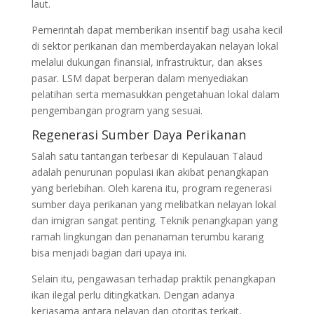
laut.
Pemerintah dapat memberikan insentif bagi usaha kecil
di sektor perikanan dan memberdayakan nelayan lokal
melalui dukungan finansial, infrastruktur, dan akses
pasar. LSM dapat berperan dalam menyediakan
pelatihan serta memasukkan pengetahuan lokal dalam
pengembangan program yang sesuai.
Regenerasi Sumber Daya Perikanan
Salah satu tantangan terbesar di Kepulauan Talaud
adalah penurunan populasi ikan akibat penangkapan
yang berlebihan. Oleh karena itu, program regenerasi
sumber daya perikanan yang melibatkan nelayan lokal
dan imigran sangat penting. Teknik penangkapan yang
ramah lingkungan dan penanaman terumbu karang
bisa menjadi bagian dari upaya ini.
Selain itu, pengawasan terhadap praktik penangkapan
ikan ilegal perlu ditingkatkan. Dengan adanya
kerjasama antara nelayan dan otoritas terkait,