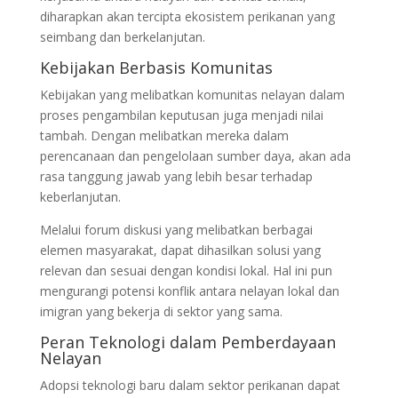
diharapkan akan tercipta ekosistem perikanan yang
seimbang dan berkelanjutan.
Kebijakan Berbasis Komunitas
Kebijakan yang melibatkan komunitas nelayan dalam
proses pengambilan keputusan juga menjadi nilai
tambah. Dengan melibatkan mereka dalam
perencanaan dan pengelolaan sumber daya, akan ada
rasa tanggung jawab yang lebih besar terhadap
keberlanjutan.
Melalui forum diskusi yang melibatkan berbagai
elemen masyarakat, dapat dihasilkan solusi yang
relevan dan sesuai dengan kondisi lokal. Hal ini pun
mengurangi potensi konflik antara nelayan lokal dan
imigran yang bekerja di sektor yang sama.
Peran Teknologi dalam Pemberdayaan
Nelayan
Adopsi teknologi baru dalam sektor perikanan dapat