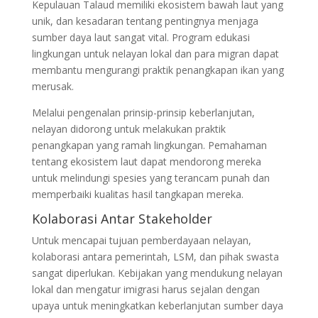
Kepulauan Talaud memiliki ekosistem bawah laut yang
unik, dan kesadaran tentang pentingnya menjaga
sumber daya laut sangat vital. Program edukasi
lingkungan untuk nelayan lokal dan para migran dapat
membantu mengurangi praktik penangkapan ikan yang
merusak.
Melalui pengenalan prinsip-prinsip keberlanjutan,
nelayan didorong untuk melakukan praktik
penangkapan yang ramah lingkungan. Pemahaman
tentang ekosistem laut dapat mendorong mereka
untuk melindungi spesies yang terancam punah dan
memperbaiki kualitas hasil tangkapan mereka.
Kolaborasi Antar Stakeholder
Untuk mencapai tujuan pemberdayaan nelayan,
kolaborasi antara pemerintah, LSM, dan pihak swasta
sangat diperlukan. Kebijakan yang mendukung nelayan
lokal dan mengatur imigrasi harus sejalan dengan
upaya untuk meningkatkan keberlanjutan sumber daya