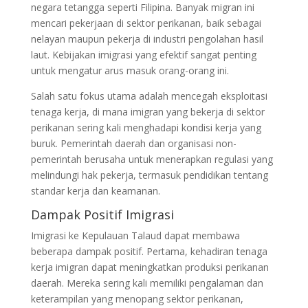
negara tetangga seperti Filipina. Banyak migran ini
mencari pekerjaan di sektor perikanan, baik sebagai
nelayan maupun pekerja di industri pengolahan hasil
laut. Kebijakan imigrasi yang efektif sangat penting
untuk mengatur arus masuk orang-orang ini.
Salah satu fokus utama adalah mencegah eksploitasi
tenaga kerja, di mana imigran yang bekerja di sektor
perikanan sering kali menghadapi kondisi kerja yang
buruk. Pemerintah daerah dan organisasi non-
pemerintah berusaha untuk menerapkan regulasi yang
melindungi hak pekerja, termasuk pendidikan tentang
standar kerja dan keamanan.
Dampak Positif Imigrasi
Imigrasi ke Kepulauan Talaud dapat membawa
beberapa dampak positif. Pertama, kehadiran tenaga
kerja imigran dapat meningkatkan produksi perikanan
daerah. Mereka sering kali memiliki pengalaman dan
keterampilan yang menopang sektor perikanan,